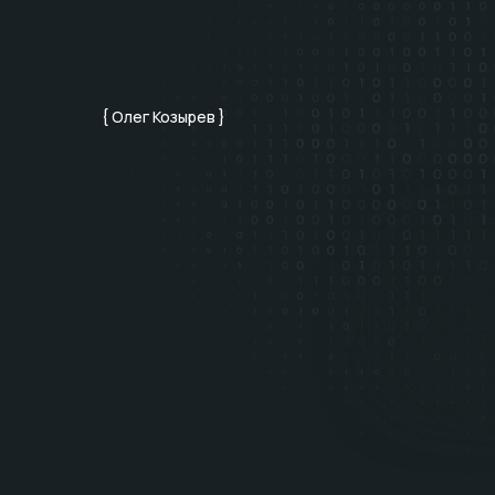
{ Олег Козырев }