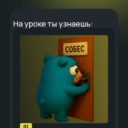
На уроке ты узнаешь:
01