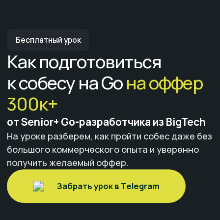
Бесплатный урок
Как подготовиться
Что внутри
Для кого
Преподаватель
к собесу на Go
на оффер
300к+
от Senior+ Go-разработчика из BigTech
На уроке разберем, как пройти собес даже без
большого коммерческого опыта и уверенно
получить желаемый оффер.
Забрать урок в Telegram