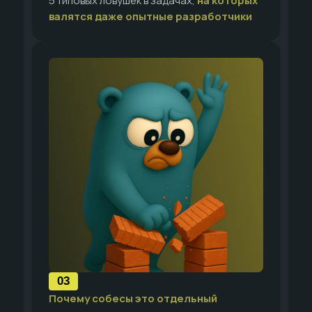
5 типовых ловушек в задачах,
на которых
валятся даже опытные разработчики
Урок для тех, кто
хочет уверенно
03
проходить
Почему собесы это отдельный